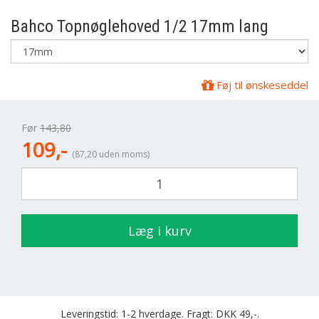
Bahco
Topnøglehoved 1/2 17mm lang
Føj til ønskeseddel
Før
143,80
109,-
(87,20 uden moms)
Læg i kurv
Leveringstid: 1-2 hverdage. Fragt: DKK 49,-.