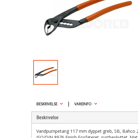
|
BESKRIVELSE
VAREINFO
Beskrivelse
Vandpumpetang 117 mm dyppet greb, SB, Bahco 
ISO/DIN 8976 Finish Fosfateret, rustbeskyttet. Ma