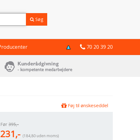
Søg
Producenter
70 20 39 20
Føj til ønskeseddel
Før
395,-
231,-
(184,80 uden moms)