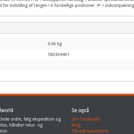
 indstilling af tangen i 6 forskellige positioner. IP = industripakning
0.06 kg
580304461
lworld
Se også
ttede ordre, følg ekspedition og
Om Toolworld
lse, håndter retur- og
Blog
tion
Tilmeld nyhedsbrev