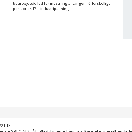
bearbejdede led for indstilling af tangen i 6 forskellige
positioner. IP = industripakning.
221 D
teriale SPECIALSTÅL. Plastdyppede håndtag. Parallelle specialhærded