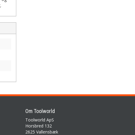
.
Om Toolworld
Toolworld ApS
Horsbred 132
2625 Vallensbæk