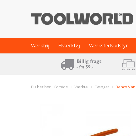
Værktøj
Elværktøj
Værkstedsudstyr
Du her her:
Forside
Værktøj
Tænger
Bahco Van