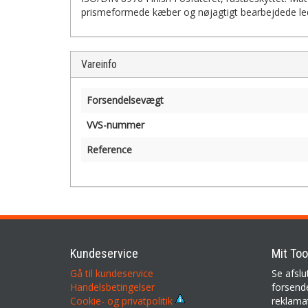
prismeformede kæber og nøjagtigt bearbejdede led for
Vareinfo
Forsendelsevægt
VVS-nummer
Reference
Kundeservice
Mit Too
Gå til kundeservice
Se afslu
Handelsbetingelser
forsende
reklama
Cookie- og privatpolitik