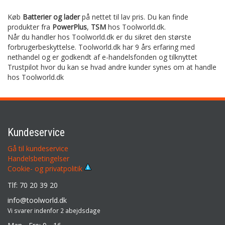
Køb
Batterier og lader
på nettet til lav pris. Du kan finde
produkter fra
PowerPlus
,
TSM
hos Toolworld.dk.
Når du handler hos Toolworld.dk er du sikret den største
forbrugerbeskyttelse. Toolworld.dk har 9 års erfaring med
nethandel og er godkendt af e-handelsfonden og tilknyttet
Trustpilot hvor du kan se hvad andre kunder synes om at handle
hos Toolworld.dk
Kundeservice
Gå til kundeservice
Handelsbetingelser
Cookie- og privatpolitik
Tlf: 70 20 39 20
info@toolworld.dk
Vi svarer indenfor 2 abejdsdage