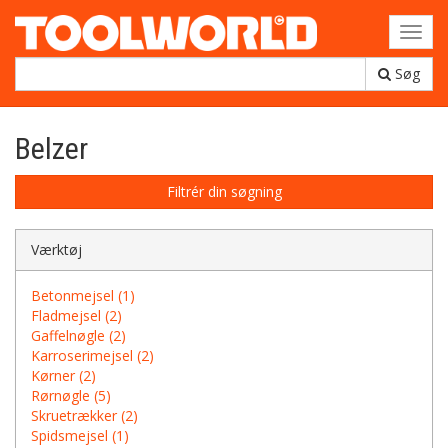
Toggl
navig
Søg
Belzer
Filtrér din søgning
Værktøj
Betonmejsel (1)
Fladmejsel (2)
Gaffelnøgle (2)
Karroserimejsel (2)
Kørner (2)
Rørnøgle (5)
Skruetrækker (2)
Spidsmejsel (1)