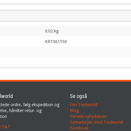
0.02 kg
KRT061550
lworld
Se også
ttede ordre, følg ekspedition og
Om Toolworld
lse, håndter retur- og
Blog
tion
Tilmeld nyhedsbrev
Samarbejde med Toolworld
il T&T
Facebook