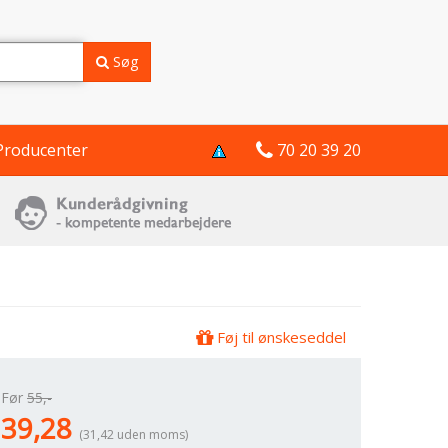
Søg
Producenter
70 20 39 20
Føj til ønskeseddel
Før
55,-
39,28
(31,42 uden moms)