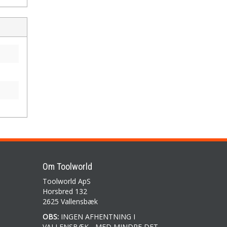
Om Toolworld
Toolworld ApS
Horsbred 132
2625 Vallensbæk
OBS:
INGEN AFHENTNING I
VALLENSBÆK - MED MINDRE DET