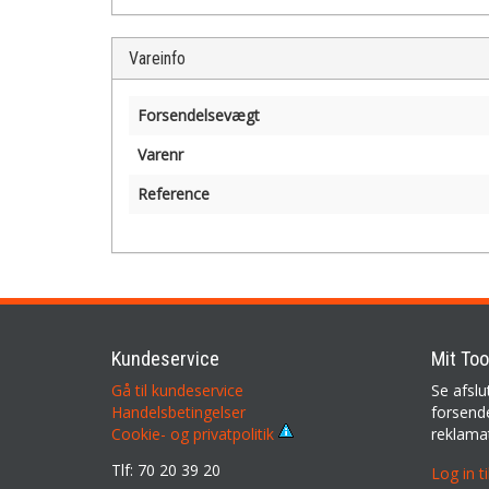
Vareinfo
Forsendelsevægt
Varenr
Reference
Kundeservice
Mit Too
Gå til kundeservice
Se afslu
Handelsbetingelser
forsende
reklama
Cookie- og privatpolitik
Tlf: 70 20 39 20
Log in t