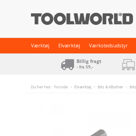
Værktøj
Elværktøj
Værkstedsudstyr
Du her her:
Forside
Elværktøj
Bits & tilbehør
Bit