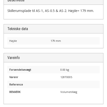
Beskrivelse
Skillerumsplade til AS-1, AS-0.5 & AS-2. Højde= 179 mm.
Tekniske data
Højde
179 mm
Vareinfo
Forsendelsevægt
0.00 kg
Varenr
128T0005
Reference
BEMÆRK
Volumetillæg