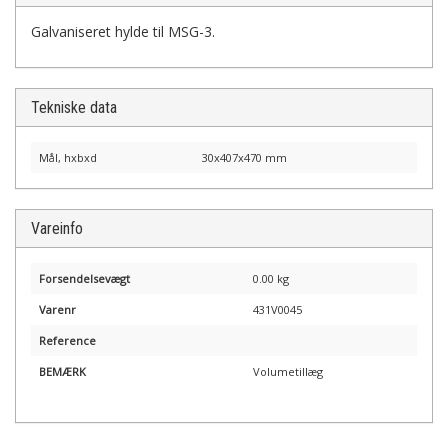
Galvaniseret hylde til MSG-3.
Tekniske data
Mål, hxbxd
30x407x470 mm
Vareinfo
Forsendelsevægt
0.00 kg
Varenr
431V0045
Reference
BEMÆRK
Volumetillæg