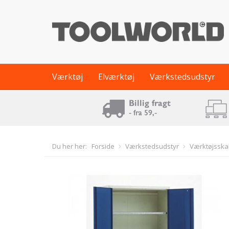
Værktøj
Elværktøj
Værkstedsudstyr
Du her her:
Forside
Værkstedsudstyr
Værktøjsska