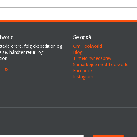
lworld
Se også
ttede ordre, følg ekspedition og
Om Toolworld
lse, håndter retur- og
Blog
tion
Tilmeld nyhedsbrev
Samarbejde med Toolworld
il T&T
Facebook
Instagram