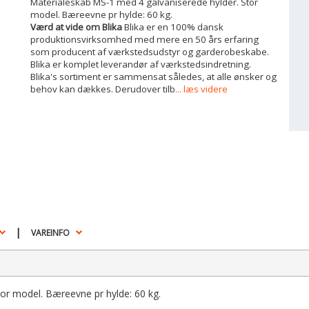
Materialeskab MS-1 med 4 galvaniserede hylder. Stor
model. Bæreevne pr hylde: 60 kg.
Værd at vide om Blika
Blika er en 100% dansk
produktionsvirksomhed med mere en 50 års erfaring
som producent af værkstedsudstyr og garderobeskabe.
Blika er komplet leverandør af værkstedsindretning.
Blika's sortiment er sammensat således, at alle ønsker og
behov kan dækkes. Derudover tilb
... læs videre
|
VAREINFO
or model. Bæreevne pr hylde: 60 kg.