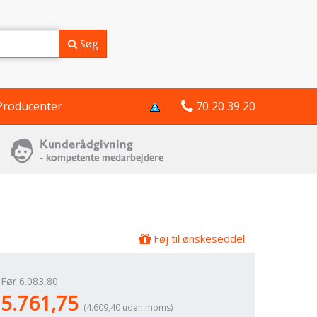
Søg
Producenter
70 20 39 20
Føj til ønskeseddel
Før
6.083,80
5.761,75
(4.609,40 uden moms)