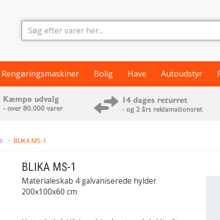
Rengøringsmaskiner
Bolig
Have
Autoudstyr
b
BLIKA MS-1
BLIKA
MS-1
Materialeskab 4 galvaniserede hylder
200x100x60 cm