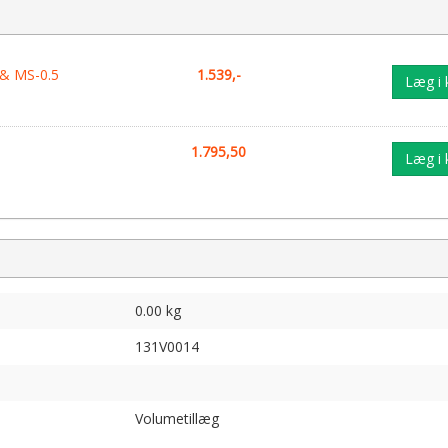
 & MS-0.5
1.539,-
Læg i 
1.795,50
Læg i 
0.00 kg
131V0014
Volumetillæg