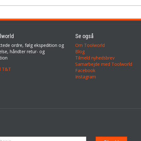
lworld
Se også
ttede ordre, følg ekspedition og
Om Toolworld
lse, håndter retur- og
Blog
tion
Tilmeld nyhedsbrev
Samarbejde med Toolworld
il T&T
Facebook
Instagram