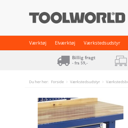
Værktøj
Elværktøj
Værkstedsudstyr
Du her her:
Forside
Værkstedsudstyr
Værkstedsb