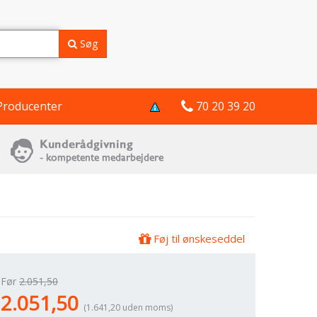
Søg
Producenter
70 20 39 20
Føj til ønskeseddel
Før
2.051,50
2.051,50
(1.641,20 uden moms)