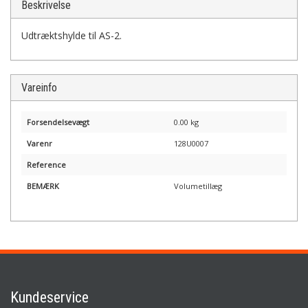
Beskrivelse
Udtræktshylde til AS-2.
Vareinfo
Forsendelsevægt
0.00 kg
Varenr
128U0007
Reference
BEMÆRK
Volumetillæg
Kundeservice