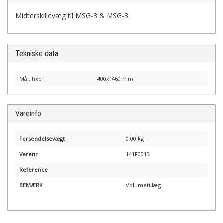
Midterskillevæg til MSG-3 & MSG-3.
Tekniske data
Mål, hxb
400x1460 mm
Vareinfo
Forsendelsevægt
0.00 kg
Varenr
141F0013
Reference
BEMÆRK
Volumetillæg