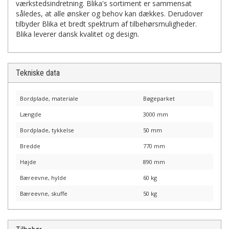
værkstedsindretning. Blika's sortiment er sammensat
således, at alle ønsker og behov kan dækkes. Derudover
tilbyder Blika et bredt spektrum af tilbehørsmuligheder.
Blika leverer dansk kvalitet og design.
Tekniske data
Bordplade, materiale
Bøgeparket
Længde
3000 mm
Bordplade, tykkelse
50 mm
Bredde
770 mm
Højde
890 mm
Bæreevne, hylde
60 kg
Bæreevne, skuffe
50 kg