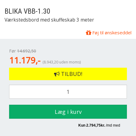
BLIKA
VBB-1.30
Værkstedsbord med skuffeskab 3 meter
Føj til ønskeseddel
Før
14.692,50
11.179,-
(8.943,20 uden moms)
TILBUD!
Læg i kurv