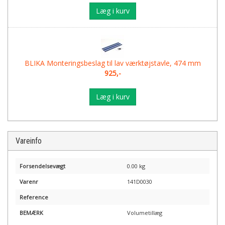
Læg i kurv
BLIKA Monteringsbeslag til lav værktøjstavle, 474 mm
925,-
Læg i kurv
Vareinfo
Forsendelsevægt
0.00 kg
Varenr
141D0030
Reference
BEMÆRK
Volumetillæg