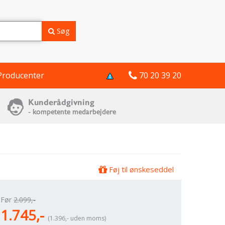
Søg
Producenter
70 20 39 20
Føj til ønskeseddel
Før
2.099,-
1.745,-
(1.396,- uden moms)