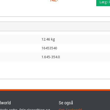
149,-
Læg i 
12.46 kg
16453540
1.645-354.0
lworld
Se også
ttede ordre, følg ekspedition og
Om Toolworld