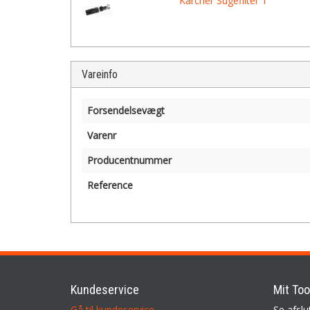
Kärcher Sugefilter 1"
Vareinfo
Forsendelsevægt
Varenr
Producentnummer
Reference
Kundeservice
Mit Too
Gå til kundeservice
Se afslu