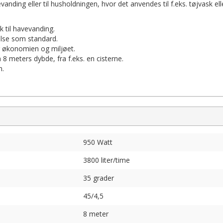
anding eller til husholdningen, hvor det anvendes til f.eks. tøjvask ell
k til havevanding.
else som standard.
 økonomien og miljøet.
 meters dybde, fra f.eks. en cisterne.
n.
950 Watt
3800 liter/time
35 grader
45/4,5
8 meter