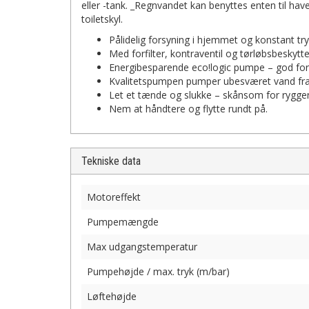
eller -tank. _Regnvandet kan benyttes enten til havev
toiletskyl.
Pålidelig forsyning i hjemmet og konstant try
Med forfilter, kontraventil og tørløbsbeskytt
Energibesparende eco!logic pumpe – god for
Kvalitetspumpen pumper ubesværet vand fra 8
Let et tænde og slukke – skånsom for rygge
Nem at håndtere og flytte rundt på.
Tekniske data
Motoreffekt
Pumpemængde
Max udgangstemperatur
Pumpehøjde / max. tryk (m/bar)
Løftehøjde