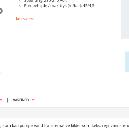
Spænding: 230-240 Volt
Pumpehøjde / max. tryk (m/bar): 45/4,5
... læs videre
|
VAREINFO
som kan pumpe vand fra alternative kilder som f.eks. regnvandstøn