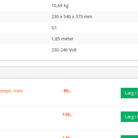
10,69 kg
230 x 540 x 373 mm
G1
1,85 meter
230-240 Volt
l pumpe, med
89,-
Læg i 
139,-
Læg i 