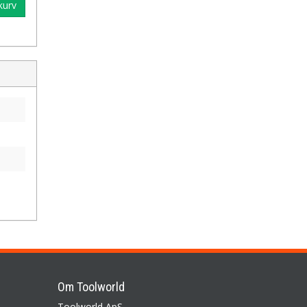
kurv
Om Toolworld
Toolworld ApS