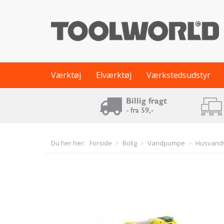
Værktøj
Elværktøj
Værkstedsudstyr
Du her her:
Forside
Bolig
Vandpumpe
Husvand