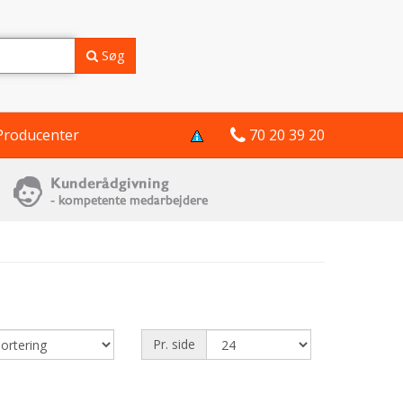
Søg
Producenter
70 20 39 20
Pr. side