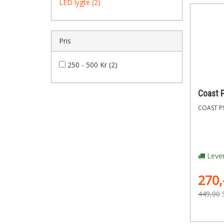
LED lygte (2)
Pris
250 - 500 Kr (2)
COAST PS
Lever
270,
449,00