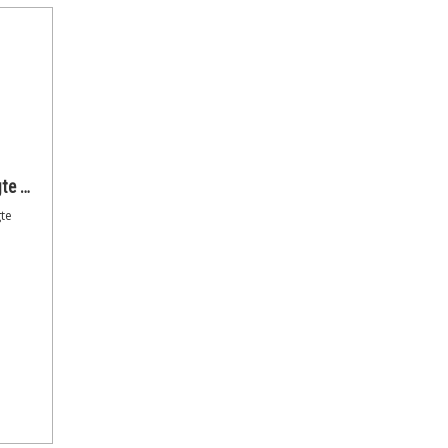
Coast PS400 Vandtæt LED-lygte POLYSTEEL 300 lumen 3 styrker
te