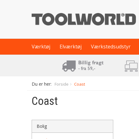
Værktøj
Elværktøj
Værkstedsudstyr
Du er her:
Forside
Coast
Coast
Bolig