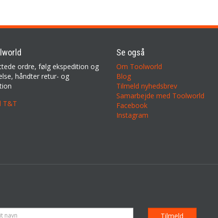
lworld
Se også
ttede ordre, følg ekspedition og
Om Toolworld
lse, håndter retur- og
Blog
tion
Tilmeld nyhedsbrev
Samarbejde med Toolworld
il T&T
Facebook
Instagram