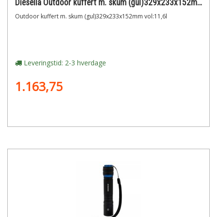
Diesella Outdoor kuffert m. skum (gul)329x233x152mm vol:11,6l
Outdoor kuffert m. skum (gul)329x233x152mm vol:11,6l
Leveringstid: 2-3 hverdage
1.163,75