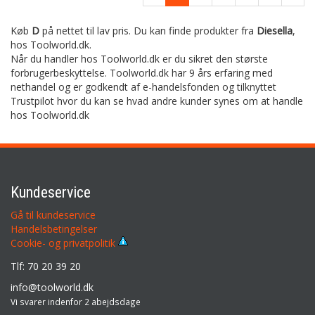
Køb
D
på nettet til lav pris. Du kan finde produkter fra
Diesella
,
hos Toolworld.dk.
Når du handler hos Toolworld.dk er du sikret den største
forbrugerbeskyttelse. Toolworld.dk har 9 års erfaring med
nethandel og er godkendt af e-handelsfonden og tilknyttet
Trustpilot hvor du kan se hvad andre kunder synes om at handle
hos Toolworld.dk
Kundeservice
Gå til kundeservice
Handelsbetingelser
Cookie- og privatpolitik
Tlf: 70 20 39 20
info@toolworld.dk
Vi svarer indenfor 2 abejdsdage