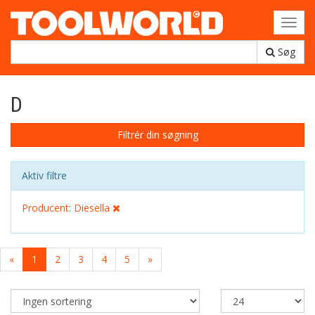
Toggl
navig
Søg
D
Filtrér din søgning
Aktiv filtre
Producent: Diesella
«
1
2
3
4
5
»