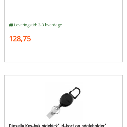
Leveringstid: 2-3 hverdage
128,75
Diesella Key-bak sidekick" id-kort og nøgleholder"