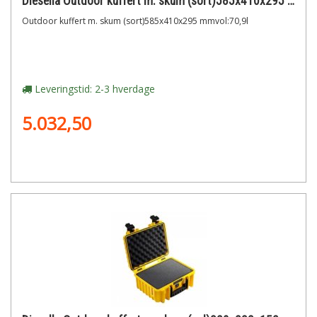
Diesella Outdoor kuffert m. skum (sort)585x410x295 mmvol:70,9l
Outdoor kuffert m. skum (sort)585x410x295 mmvol:70,9l
Leveringstid: 2-3 hverdage
5.032,50