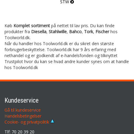
STW
Køb
Komplet sortiment
på nettet til lav pris. Du kan finde
produkter fra
Diesella
,
Stahlwille
,
Bahco
,
Tork
,
Fischer
hos
Toolworld.dk.
Når du handler hos Toolworld.dk er du sikret den største
forbrugerbeskyttelse. Toolworld.dk har 9 års erfaring med
nethandel og er godkendt af e-handelsfonden og tilknyttet
Trustpilot hvor du kan se hvad andre kunder synes om at handle
hos Toolworld.dk
Kundeservice
Gå til kundeservice
Handelsbetingelser
Cookie- og privatpolitik
Tlf: 70 20 39 20