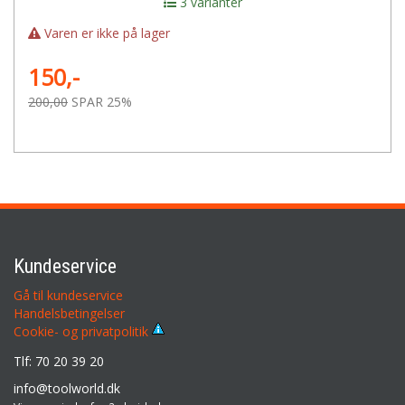
3 varianter
Varen er ikke på lager
150,-
200,00
SPAR 25%
Kundeservice
Gå til kundeservice
Handelsbetingelser
Cookie- og privatpolitik
Tlf: 70 20 39 20
info@toolworld.dk