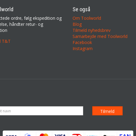
lworld
Se også
ttede ordre, følg ekspedition og
Om Toolworld
lse, håndter retur- og
Blog
tion
Tilmeld nyhedsbrev
Samarbejde med Toolworld
il T&T
Facebook
Instagram