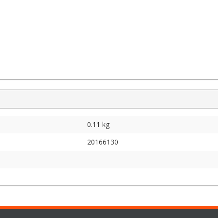
0.11 kg
20166130