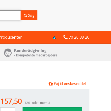
Søg
Producenter
70 20 39 20
Føj til ønskeseddel
157,50
(126,- uden moms)