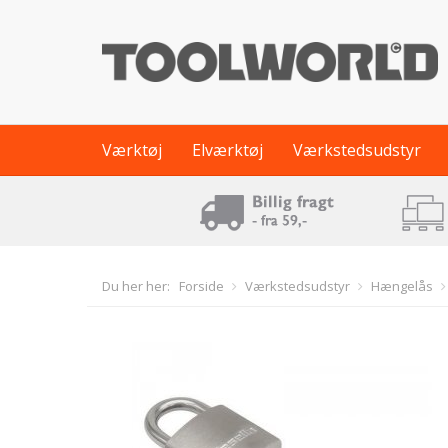
Værktøj
Elværktøj
Værkstedsudstyr
Du her her:
Forside
Værkstedsudstyr
Hængelås