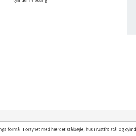
cylinder i messing
s formål. Forsynet med hærdet stålbøjle, hus i rustfrit stål og cylind