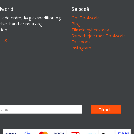
lworld
Se også
ttede ordre, følg ekspedition og
Om Toolworld
lse, håndter retur- og
Blog
tion
Tilmeld nyhedsbrev
Samarbejde med Toolworld
il T&T
Facebook
Instagram