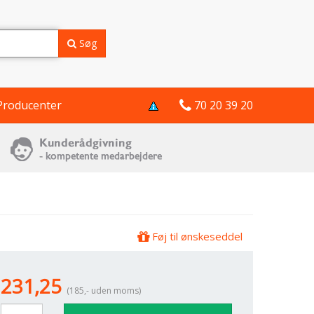
Søg
Producenter
70 20 39 20
Føj til ønskeseddel
231,25
(185,- uden moms)