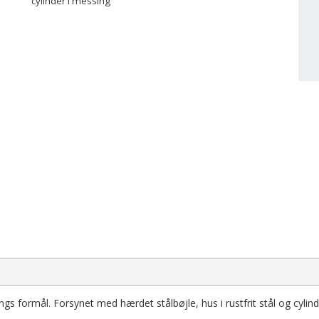
cylinder i messing
s formål. Forsynet med hærdet stålbøjle, hus i rustfrit stål og cylind