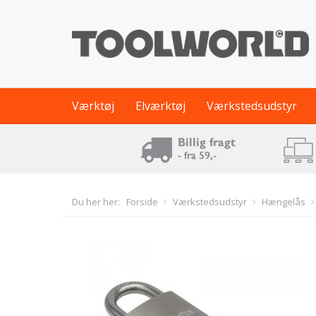
Værktøj
Elværktøj
Værkstedsudstyr
Du her her:
Forside
Værkstedsudstyr
Hængelås