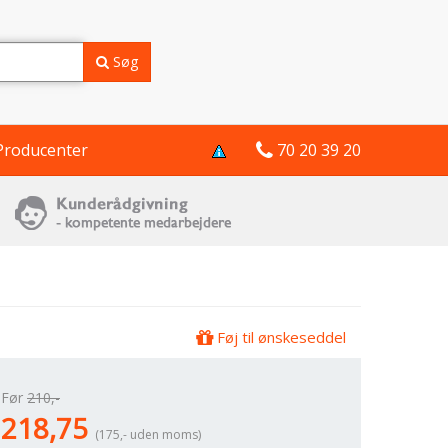
Søg
Producenter
70 20 39 20
Føj til ønskeseddel
Før
210,-
218,75
(175,- uden moms)