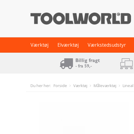
Værktøj
Elværktøj
Værkstedsudstyr
Du her her:
Forside
Værktøj
Måleværktøj
Lineal