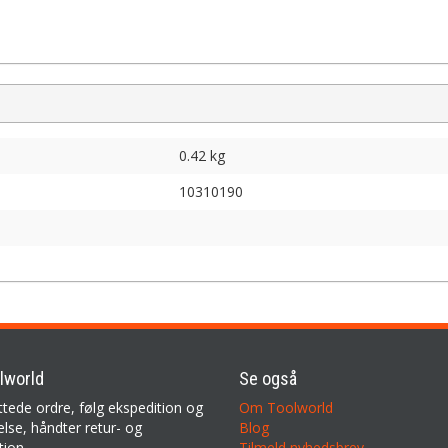
0.42 kg
10310190
lworld
Se også
ttede ordre, følg ekspedition og
Om Toolworld
lse, håndter retur- og
Blog
tion
Tilmeld nyhedsbrev