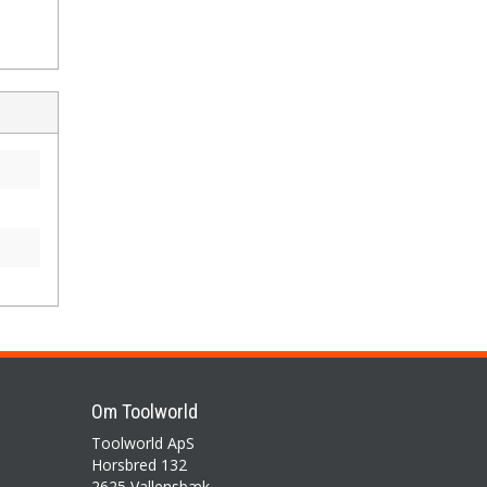
Om Toolworld
Toolworld ApS
Horsbred 132
2625 Vallensbæk