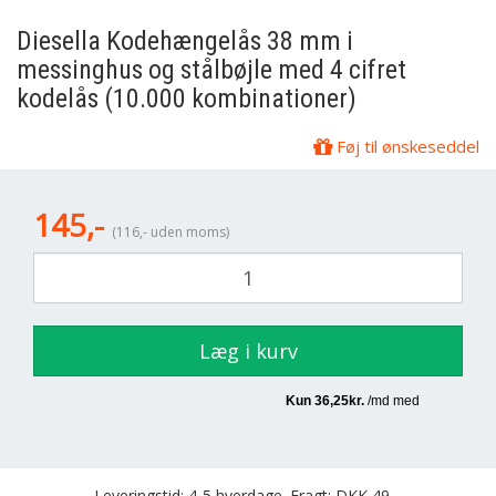
Diesella
Kodehængelås 38 mm i
messinghus og stålbøjle med 4 cifret
kodelås (10.000 kombinationer)
Føj til ønskeseddel
145,-
(116,- uden moms)
Læg i kurv
Leveringstid: 4-5 hverdage. Fragt: DKK 49,-.