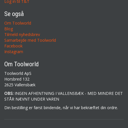
Log in til T&T
Se også
Om Toolworld
Blog
Tilmeld nyhedsbrev
Samarbejde med Toolworld
Facebook
Instagram
Om Toolworld
Toolworld ApS
Horsbred 132
2625 Vallensbæk
OBS:
INGEN AFHENTNING I VALLENSBÆK - MED MINDRE DET
STÅR NÆVNT UNDER VAREN
Din bestilling er først bindende, når vi har bekræftet din ordre.