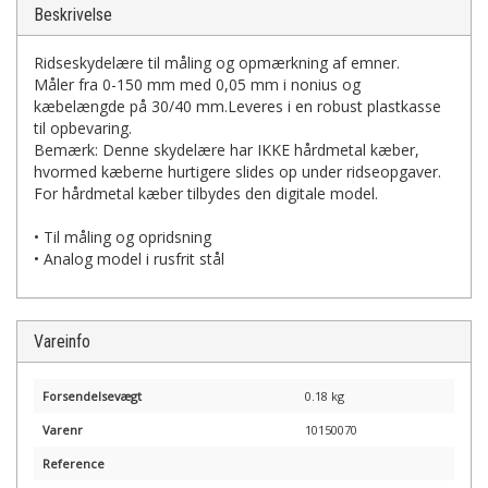
Beskrivelse
Ridseskydelære til måling og opmærkning af emner.
Måler fra 0-150 mm med 0,05 mm i nonius og
kæbelængde på 30/40 mm.Leveres i en robust plastkasse
til opbevaring.
Bemærk: Denne skydelære har IKKE hårdmetal kæber,
hvormed kæberne hurtigere slides op under ridseopgaver.
For hårdmetal kæber tilbydes den digitale model.
• Til måling og opridsning
• Analog model i rusfrit stål
Vareinfo
Forsendelsevægt
0.18 kg
Varenr
10150070
Reference