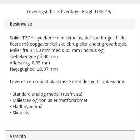
Leveringstid: 2-3 hverdage. Fragt: DKK 49,-.
Beskrivelse
Solidt TECHskydelære med skruelås, der kan bruges til de
fleste måleopgaver fxtil skolebrug eller andet grovarbejde.
Måler fra 0-150 mm med 0,05 mm i nonius og
kæbelængde på 40 mm.
Aflæsning: 0,05 mm
Nøjagtighed: ±0,07 mm
Leveres i en robust plastkasse med design til opbevaring.
• Standard analog model i rusfrit stål
• Målestav og nonius er matforkromet
• Fladt dybdemål
• Skruelås
Vareinfo