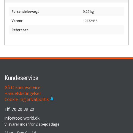
Forsendelsevægt
0.27 kg
Varenr
10132485
Reference
Kundeservice
Gå til kundeservice
Handelsbetingelser
Cookie- og privatpolitik
Tlf: 70 20 39 20
info@toolworld.dk
Vi svarer indenfor 2 abejdsdage
Man - Fre: 9 - 16