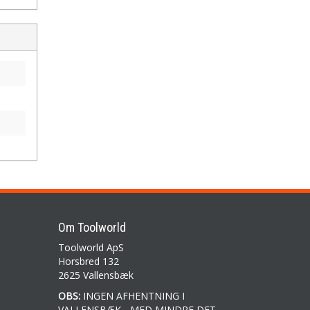
Om Toolworld
Toolworld ApS
Horsbred 132
2625 Vallensbæk
OBS:
INGEN AFHENTNING I
VALLENSBÆK - MED MINDRE DET