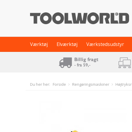
Værktøj
Elværktøj
Værkstedsudstyr
Du her her:
Forside
Rengøringsmaskiner
Højtryks