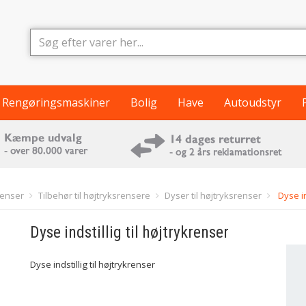
Rengøringsmaskiner
Bolig
Have
Autoudstyr
renser
Tilbehør til højtryksrensere
Dyser til højtryksrenser
Dyse in
Dyse indstillig til højtrykrenser
Dyse indstillig til højtrykrenser