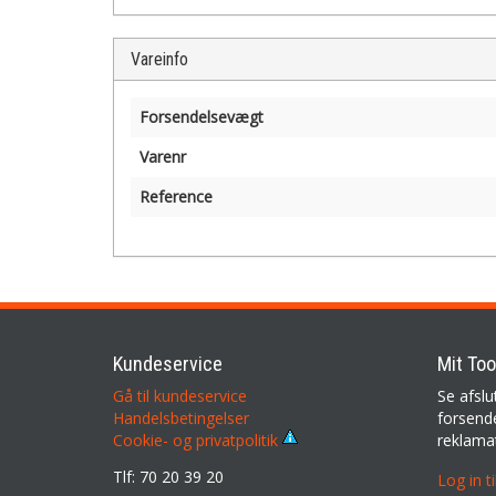
Vareinfo
Forsendelsevægt
Varenr
Reference
Kundeservice
Mit Too
Gå til kundeservice
Se afslu
Handelsbetingelser
forsende
reklama
Cookie- og privatpolitik
Tlf: 70 20 39 20
Log in t