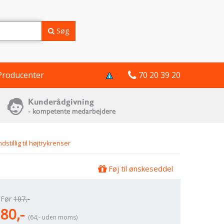
Søg
Producenter
70 20 39 20
dstillig til højtrykrenser
Føj til ønskeseddel
Før
107,-
80,-
(64,- uden moms)