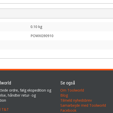
0.10 kg
POWXG90910
lworld
Se også
ttede ordre, følg ekspedition og
Om Toolworld
lse, håndter retur- og
Blog
tion
Tilmeld nyhedsbrev
Samarbejde med Toolworld
il T&T
Facebook