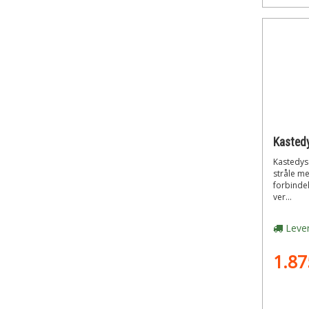
Kastedyse
stråle me
forbinde
ver...
Lever
1.87