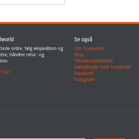
lworld
Se også
ttede ordre, følg ekspedition og
Om Toolworld
lse, håndter retur- og
Blog
tion
Tilmeld nyhedsbrev
Samarbejde med Toolworld
il T&T
Facebook
Instagram