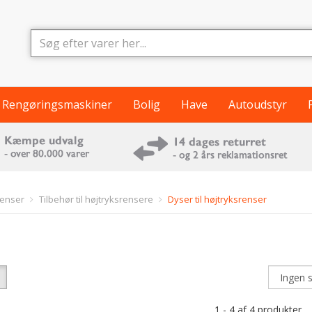
Rengøringsmaskiner
Bolig
Have
Autoudstyr
renser
Tilbehør til højtryksrensere
Dyser til højtryksrenser
1 - 4 af 4 produkter