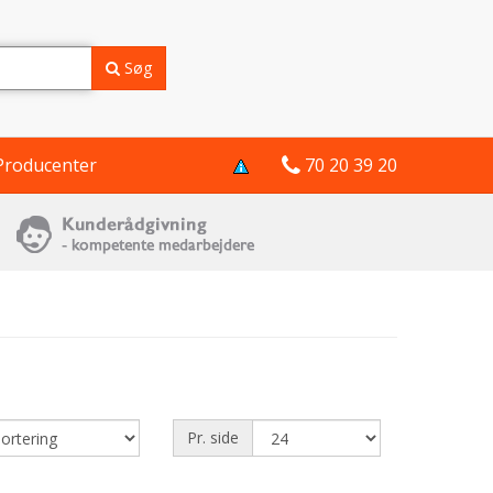
Søg
Producenter
70 20 39 20
Pr. side