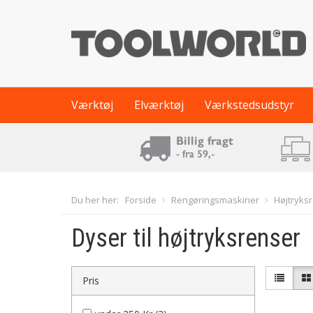
Værktøj
Elværktøj
Værkstedsudstyr
Du her her:
Forside
Rengøringsmaskiner
Højtryks
Dyser til højtryksrenser
Pris