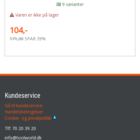
9 varianter
Varen er ikke på lager
104,-
171,30
SPAR 39%
Kundeservice
Gå til kundeservice
Handelsbetingelser
Cookie- og privatpolitik
Tlf: 70 20 39 20
info@toolworld.dk