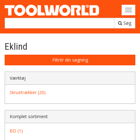
Toggl
navig
Søg
Eklind
Filtrér din søgning
Værktøj
Skruetrækker (20)
Komplet sortiment
BD (1)