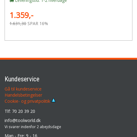
Leveringstid: 1-2 hverdage
1.359,-
1.631,30
SPAR 16%
Kundeservice
Gå til kundeservice
Handelsbetingelser
Cookie- og privatpolitik
Tlf: 70 20 39 20
info@toolworld.dk
Vi svarer indenfor 2 abejdsdage
Man - Fre: 9 - 16