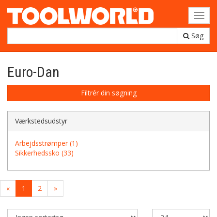
Toggl
navig
Søg
Euro-Dan
Filtrér din søgning
Værkstedsudstyr
Arbejdsstrømper (1)
Sikkerhedssko (33)
«
1
2
»