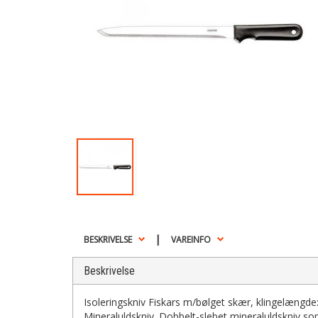
|
BESKRIVELSE
VAREINFO
Beskrivelse
Isoleringskniv Fiskars m/bølget skær, klingelængd
Mineraluldskniv. Dobbelt-slebet mineraluldskniv som