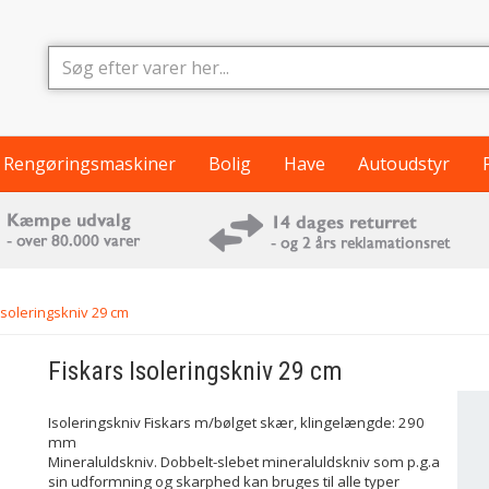
Rengøringsmaskiner
Bolig
Have
Autoudstyr
Isoleringskniv 29 cm
Fiskars
Isoleringskniv 29 cm
Isoleringskniv Fiskars m/bølget skær, klingelængde: 290
mm
Mineraluldskniv. Dobbelt-slebet mineraluldskniv som p.g.a
sin udformning og skarphed kan bruges til alle typer