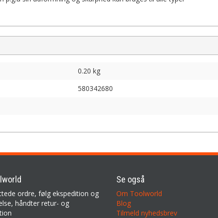
0.20 kg
580342680
lworld
Se også
ttede ordre, følg ekspedition og
Om Toolworld
lse, håndter retur- og
Blog
tion
Tilmeld nyhedsbrev