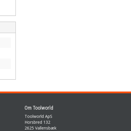
Om Toolworld
Toolworld ApS
Horsbred 132
2625 Vallensbæk