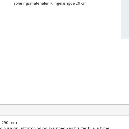
isoleringsmaterialer. Klingelængde 29 cm.
e: 290 mm
 p.g.a sin udformning og skarphed kan bruges til alle typer