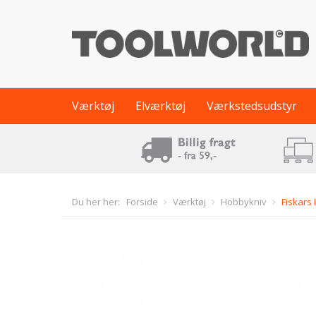
Værktøj
Elværktøj
Værkstedsudstyr
Du her her:
Forside
Værktøj
Hobbykniv
Fiskars 