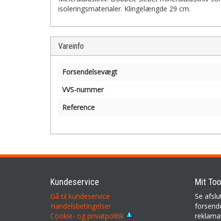
isoleringsmaterialer. Klingelængde 29 cm.
Vareinfo
Forsendelsevægt
VVS-nummer
Reference
Kundeservice
Mit Too
Gå til kundeservice
Se afslu
Handelsbetingelser
forsende
reklama
Cookie- og privatpolitik