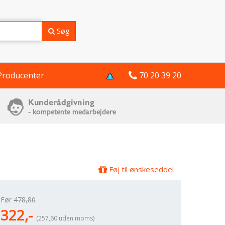
Søg
Producenter
70 20 39 20
Føj til ønskeseddel
Før
478,80
322,-
(257,60 uden moms)