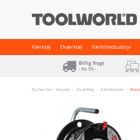
Værktøj
Elværktøj
Værkstedsudstyr
Du her her:
Forside
Elværktøj
Kabeltromle
Bren