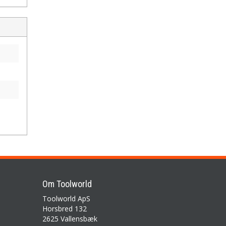
Om Toolworld
Toolworld ApS
Horsbred 132
2625 Vallensbæk