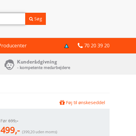
Søg
Producenter
70 20 39 20
Føj til ønskeseddel
Før
699,-
499,-
(399,20 uden moms)