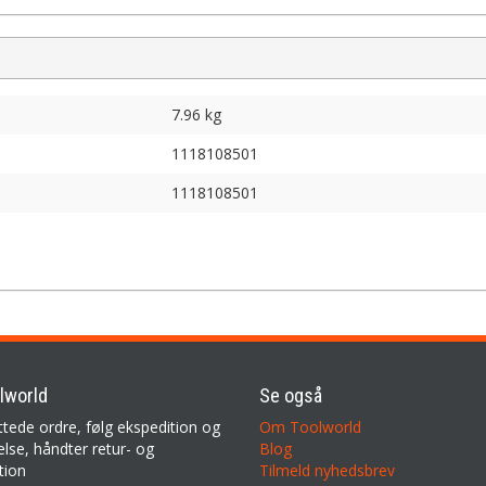
7.96 kg
1118108501
1118108501
lworld
Se også
ttede ordre, følg ekspedition og
Om Toolworld
lse, håndter retur- og
Blog
tion
Tilmeld nyhedsbrev