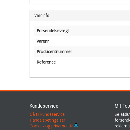
Vareinfo
Forsendelsevægt
Varenr
Producentnummer
Reference
Kundeservice
Mit Too
Gå til kundeservice
Se afslu
Handelsbetingelser
forsende
reklama
Cookie- og privatpolitik