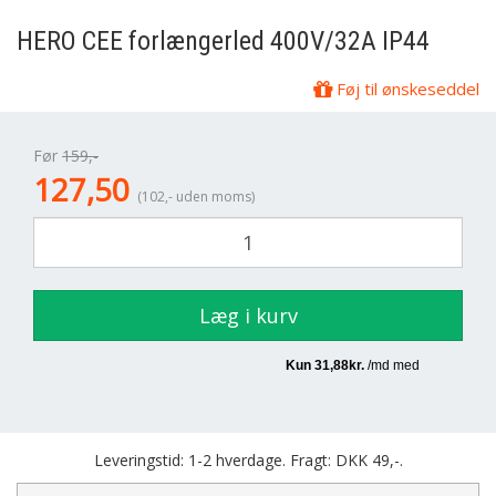
HERO
CEE forlængerled 400V/32A IP44
Føj til ønskeseddel
Før
159,-
127,50
(102,- uden moms)
Læg i kurv
Leveringstid: 1-2 hverdage. Fragt: DKK 49,-.