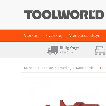
Værktøj
Elværktøj
Værkstedsudstyr
Du her her:
Forside
Elværktøj
Kabeltromle
HERO