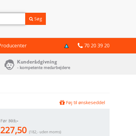
Søg
Producenter
70 20 39 20
Føj til ønskeseddel
Før
303,-
227,50
(182,- uden moms)