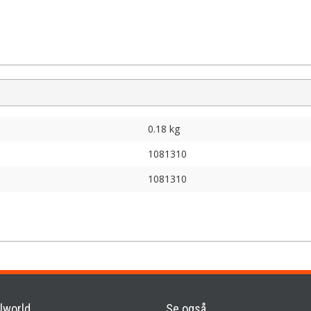
0.18 kg
1081310
1081310
lworld
Se også