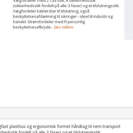
Vægfordeler med 2 CEE-stik, 4 sikkerhedsstik
(sikkerhedsstik fordelt på alle 3 faser) og et tilslutningsstik.
Vægfordeler kablet klar til tilslutning, også
beskyttelsesafdækning til sikringer - ideel til industri og
handel. Strømfordeler med FI personlig
beskyttelsesafbryde
... læs videre
fast plasthus og ergonomisk formet håndtag til nem transport
edsstik fordelt på alle 3 faser) og et tilslutningsstik.