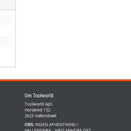
Om Toolworld
Toolworld ApS
Horsbred 132
2625 Vallensbæk
OBS:
INGEN AFHENTNING I
VALLENSBÆK - MED MINDRE DET