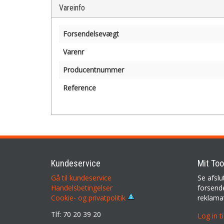
Vareinfo
Forsendelsevægt
Varenr
Producentnummer
Reference
Kundeservice
Mit Too
Gå til kundeservice
Se afslu
Handelsbetingelser
forsende
reklama
Cookie- og privatpolitik
Tlf: 70 20 39 20
Log in t