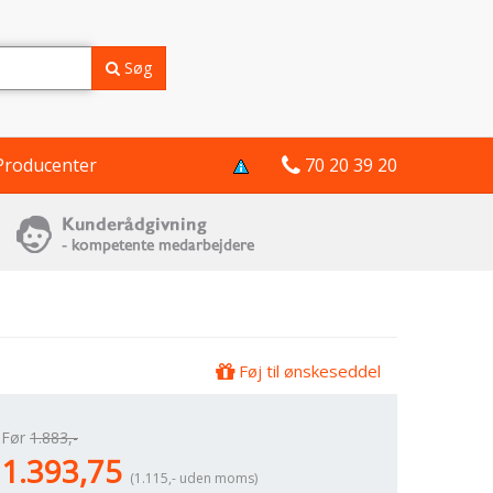
Søg
Producenter
70 20 39 20
Føj til ønskeseddel
Før
1.883,-
1.393,75
(1.115,- uden moms)