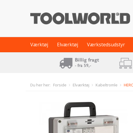
Værktøj
Elværktøj
Værkstedsudstyr
Du her her:
Forside
Elværktøj
Kabeltromle
HERO