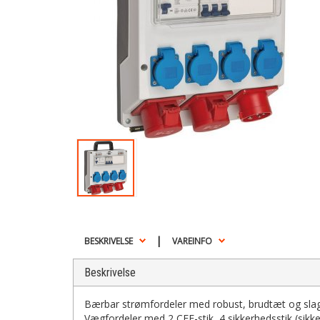
|
BESKRIVELSE
VAREINFO
Beskrivelse
Bærbar strømfordeler med robust, brudtæt og slag
Vægfordeler med 2 CEE-stik, 4 sikkerhedsstik (sikkerh