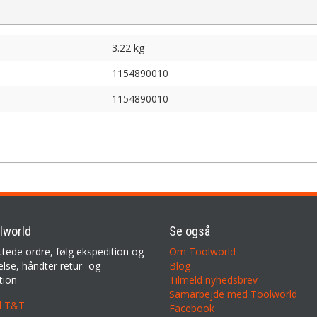
3.22 kg
1154890010
1154890010
lworld
Se også
ttede ordre, følg ekspedition og
Om Toolworld
lse, håndter retur- og
Blog
tion
Tilmeld nyhedsbrev
Samarbejde med Toolworld
il T&T
Facebook