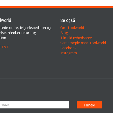
lworld
Se også
ttede ordre, følg ekspedition og
Om Toolworld
lse, håndter retur- og
Blog
tion
Tilmeld nyhedsbrev
Samarbejde med Toolworld
il T&T
Facebook
Instagram