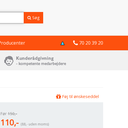
Søg
Producenter
70 20 39 20
Føj til ønskeseddel
Før
150,-
110,-
(88,- uden moms)