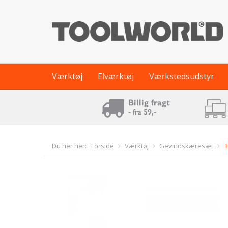
Værktøj
Elværktøj
Værkstedsudstyr
Du her her:
Forside
Værktøj
Gevindskæresæt
H