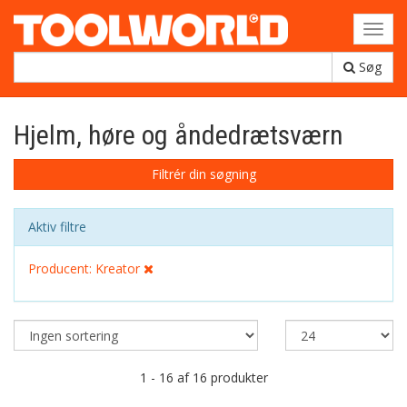
Toggl
navig
Søg
Hjelm, høre og åndedrætsværn
Filtrér din søgning
Aktiv filtre
Producent: Kreator
1 - 16 af 16 produkter