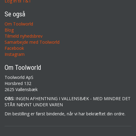
Log in til T&T
Se også
Om Toolworld
Blog
Tilmeld nyhedsbrev
Samarbejde med Toolworld
Facebook
Instagram
Om Toolworld
Toolworld ApS
Horsbred 132
2625 Vallensbæk
OBS:
INGEN AFHENTNING I VALLENSBÆK - MED MINDRE DET
STÅR NÆVNT UNDER VAREN
Din bestilling er først bindende, når vi har bekræftet din ordre.