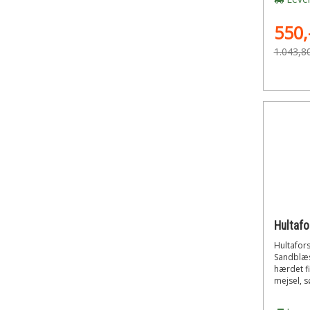
550,
1.043,8
Hultafo
Sandblæs
hærdet fi
mejsel, sø