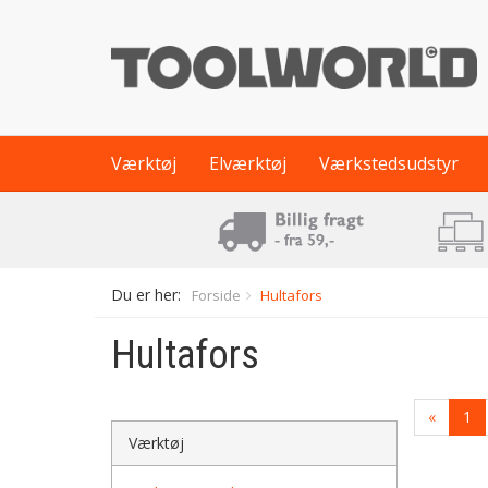
Værktøj
Elværktøj
Værkstedsudstyr
Du er her:
Forside
Hultafors
Hultafors
«
1
Værktøj