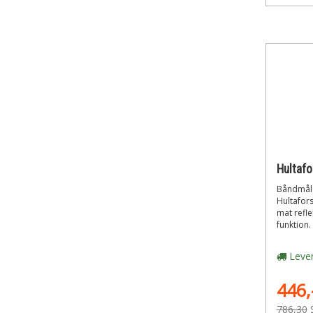
Båndmål 
Hultafor
mat refle
funktion. 
Lever
446,
786,30