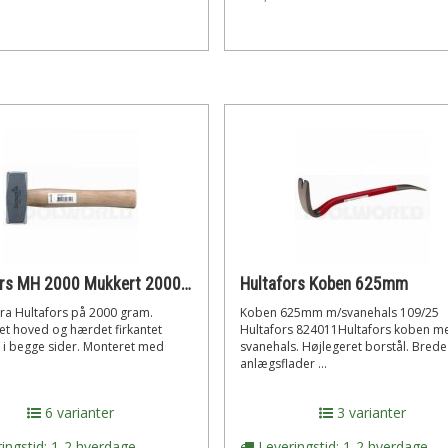
Hultafors MH 2000 Mukkert 2000 gr.
Hultafors Koben 625mm
fra Hultafors på 2000 gram.
Koben 625mm m/svanehals 109/25
et hoved og hærdet firkantet
Hultafors 824011Hultafors koben m
e i begge sider. Monteret med
svanehals. Højlegeret borstål. Brede
anlægsflader ...
6 varianter
3 varianter
ingstid: 1-2 hverdage
Leveringstid: 1-2 hverdage