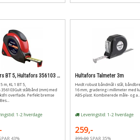
Hultafors BT 5, Hultafors 356103 Båndmål 5 m, KL 1
Hultafors Talmeter 3m
5 m, KL 1 BT 5,
Hvidt robust båndmål i stål, båndb
s 356103Gult stålbånd (mm) med
16 mm, gradering i millimeter med ka
ksfri overflade. Perfekt bremse
ABS-plast. Kombinerede måle- og a..
Bes...
ingstid: 1-2 hverdage
Leveringstid: 1-2 hverdage
-
259,-
SPAR 43%
399,00
SPAR 35%