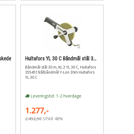
skede
Hultafors YL 30 C Båndmål stål 30 m, KL 2
Båndmål stål 30 m, KL 2 YL 30 C, Hultafors
355451Stålbåndmål Y-Lon 30m Hultafors
YL 30 C
Leveringstid: 1-2 hverdage
1.277,-
2.492,50
SPAR 48%