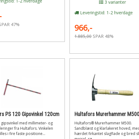
ingstid: 1-2 hverdage
3 varianter
Leveringstid: 1-2 hverdage
-
SPAR 47%
966,-
1.885,00
SPAR 48%
rs PS 120 Gipsvinkel 120cm
 gipsvinkel med millimeter- og
Hultafors® Murerhammer M500.
ringer fra Hultafors. Vinkelen
Sandblæst og klarlakeret hoved, me
lles i fire faste positione...
hærdet firkantet slagflade og bred s
mejsel, sø...