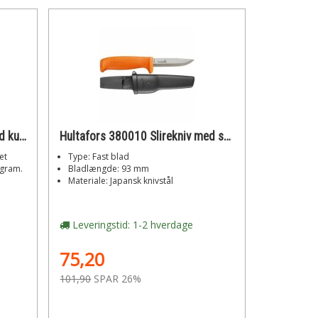
Hultafors Brolæggerstang med kugle
Hultafors 380010 Slirekniv med skede i plast
et
Type: Fast blad
 gram.
Bladlængde: 93 mm
Materiale: Japansk knivstål
Leveringstid: 1-2 hverdage
75,20
101,90
SPAR 26%