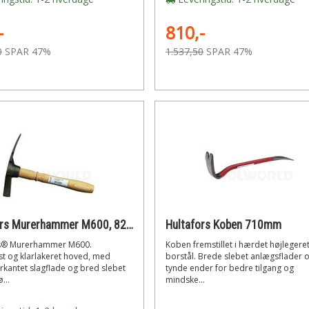
-
810,-
0
SPAR 47%
1.537,50
SPAR 47%
Hultafors Murerhammer M600, 820g
Hultafors Koben 710mm
rs® Murerhammer M600.
Koben fremstillet i hærdet højlegere
t og klarlakeret hoved, med
borstål. Brede slebet anlægsflader 
rkantet slagflade og bred slebet
tynde ender for bedre tilgang og
...
mindske...