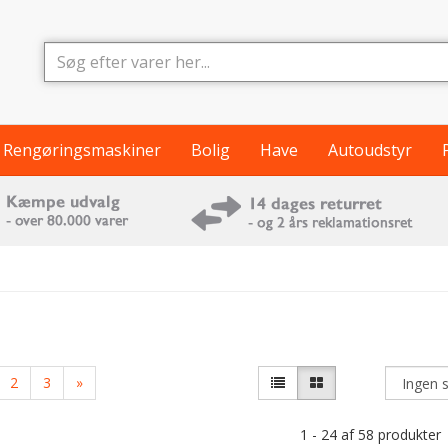
Rengøringsmaskiner
Bolig
Have
Autoudstyr
2
3
»
1 - 24 af 58 produkter