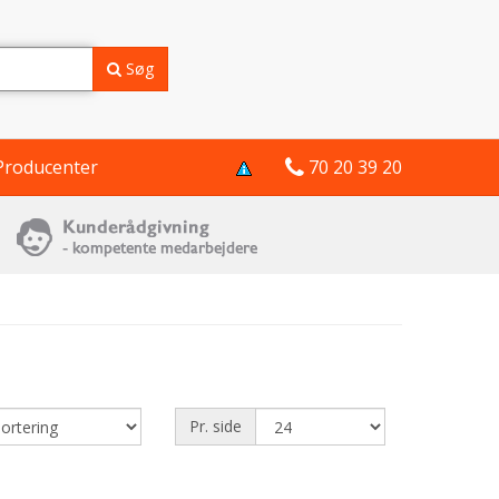
Søg
Producenter
70 20 39 20
Pr. side