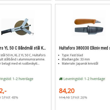
Hultafors YL 50 C Båndmål stål KL2 50m
Hultafors 380030 Elkniv med 
tål 50 m, KL 2 YL 50 C, Hultafors
Type: Fast blad
lt stålbånd i aluminiumsramme.
Bladlængde: 33 mm
 belagt med et rustbeskytt...
Materiale: Japansk knivstål
ingstid: 1-2 hverdage
Leveringstid: 1-2 hverdage
2,-
84,20
0
SPAR 48%
114,10
SPAR 26%