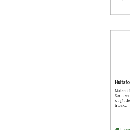
Mukkert 
Sortlaker
slagflad
træsk...
Lever