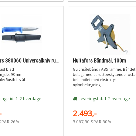
Hultafors 380060 Universalkniv rustfri med skede
Hultafors Båndmål, 100m
ast blad
Gult målebånd i ABS ramme. Båndet
ngde: 93 mm
belagt med et rustbeskyttende fosfat
le: Rustfrit stål
behandlet med ekstra tyk
nylonbelægning...
ingstid: 1-2 hverdage
Leveringstid: 1-2 hverdage
-
2.493,-
SPAR 26%
5.067,50
SPAR 50%