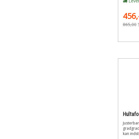
Lever
456,
865,00
Hultafo
Justerbar
gradgrade
kan indsti