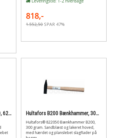
Leveringstid: 1-2 hverdage
818,-
1.552,50
SPAR 47%
Hultafors Murerhammer M500, 620g
Hultafors B200 Bænkhammer, 300 gram.
Hultafors® 822050 Bænkhammer B200,
d
300 gram. Sandblæst og lakeret hoved,
lebet
med hærdet og planslebet slagflader på
begge...