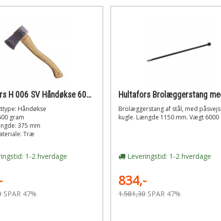
Hultafors H 006 SV Håndøkse 600gr
ttype: Håndøkse
Brolæggerstang af stål, med påsvejs
600 gram
kugle. Længde 1150 mm. Vægt 6000
ængde: 375 mm
ateriale: Træ
ingstid: 1-2 hverdage
Leveringstid: 1-2 hverdage
-
834,-
0
SPAR 47%
1.581,30
SPAR 47%