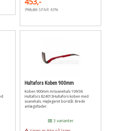
453,-
798,80
SPAR 43%
Hultafors Koben 900mm
Koben 900mm m/svanehals 109/36
ed
Hultafors 824013Hultafors koben med
svanehals. Højlegeret borstål. Brede
anlægsflader.
3 varianter
Varen er ikke på lager