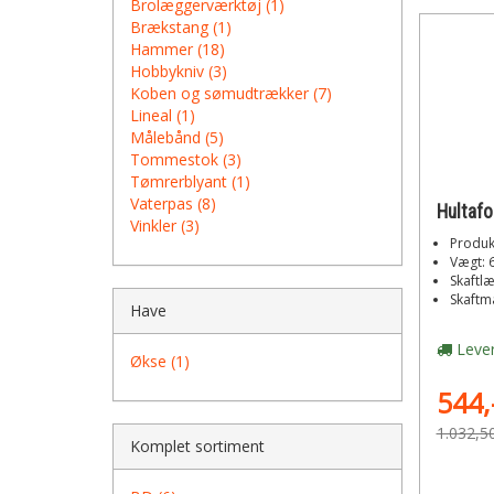
Brolæggerværktøj (1)
Brækstang (1)
Hammer (18)
Hobbykniv (3)
Koben og sømudtrækker (7)
Lineal (1)
Målebånd (5)
Tommestok (3)
Tømrerblyant (1)
Vaterpas (8)
Vinkler (3)
Produk
Vægt: 
Skaftl
Skaftm
Have
Lever
Økse (1)
544,
1.032,5
Komplet sortiment