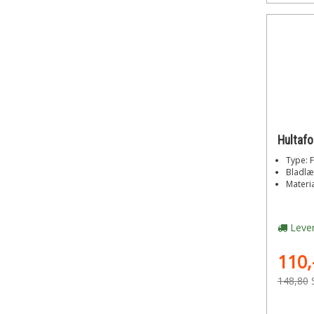
Type: F
Bladlæ
Materia
Lever
110,
148,80