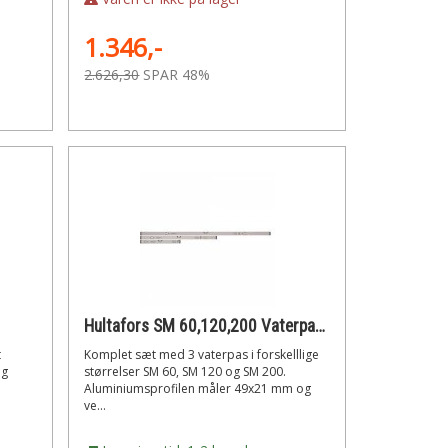
1.346,-
2.626,30
SPAR 48%
Hultafors SM 60,120,200 Vaterpas i aluminium 3 stk.
t
Komplet sæt med 3 vaterpas i forskelllige
og
størrelser SM 60, SM 120 og SM 200.
Aluminiumsprofilen måler 49x21 mm og
ve...