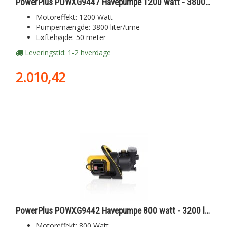
PowerPlus POWXG9447 Havepumpe 1200 watt - 3800 l/t - 50 mtr.
Motoreffekt: 1200 Watt
Pumpemængde: 3800 liter/time
Løftehøjde: 50 meter
Leveringstid: 1-2 hverdage
2.010,42
PowerPlus POWXG9442 Havepumpe 800 watt - 3200 l/t - 40 mtr.
Motoreffekt: 800 Watt