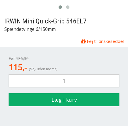
IRWIN
Mini Quick-Grip 546EL7
Spændetvinge 6/150mm
Føj til ønskeseddel
Før
186,30
115,-
(92,- uden moms)
Læg i kurv