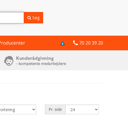
Søg
Producenter
70 20 39 20
Pr. side