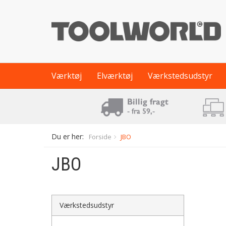
Værktøj
Elværktøj
Værkstedsudstyr
Du er her:
Forside
JBO
JBO
Værkstedsudstyr