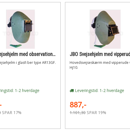
JBO Svejsehjelm med observationsglas
JBO Svejsehjelm med vipperu
sehjelm i glasfi ber type AR13GF.
Hovedsvejseskærm med vipperude 
Hj10.
ingstid: 1-2 hverdage
Leveringstid: 1-2 hverdage
-
887,-
0
SPAR 17%
1.101,30
SPAR 19%