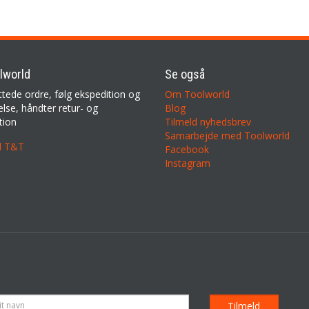
lworld
Se også
ttede ordre, følg ekspedition og
Om Toolworld
lse, håndter retur- og
Blog
tion
Tilmeld nyhedsbrev
Samarbejde med Toolworld
il T&T
Facebook
Instagram