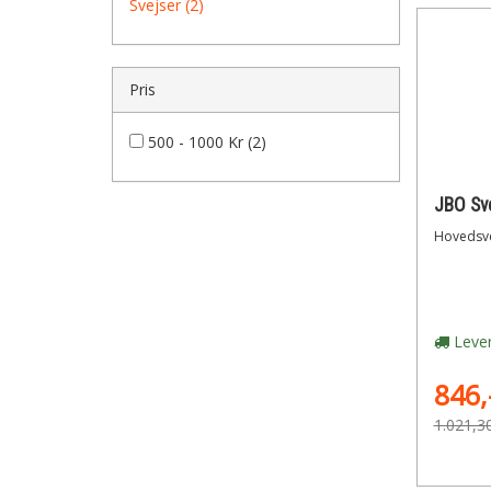
Svejser (2)
Pris
500 - 1000 Kr (2)
Hovedsvej
Lever
846,
1.021,3