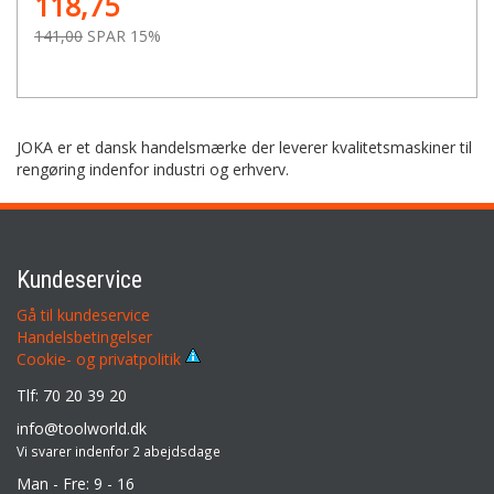
118,75
141,00
SPAR 15%
JOKA er et dansk handelsmærke der leverer kvalitetsmaskiner til
rengøring indenfor industri og erhverv.
Kundeservice
Gå til kundeservice
Handelsbetingelser
Cookie- og privatpolitik
Tlf: 70 20 39 20
info@toolworld.dk
Vi svarer indenfor 2 abejdsdage
Man - Fre: 9 - 16