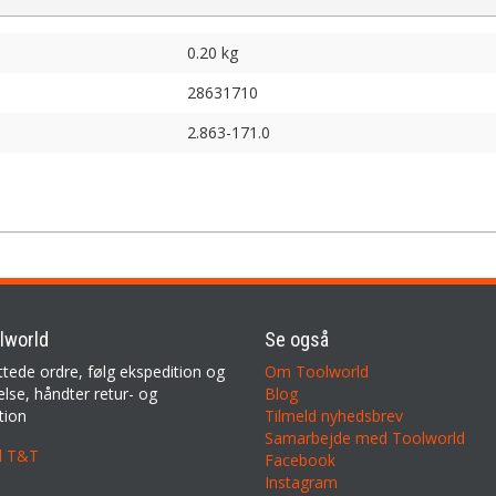
0.20 kg
28631710
2.863-171.0
lworld
Se også
ttede ordre, følg ekspedition og
Om Toolworld
lse, håndter retur- og
Blog
tion
Tilmeld nyhedsbrev
Samarbejde med Toolworld
il T&T
Facebook
Instagram