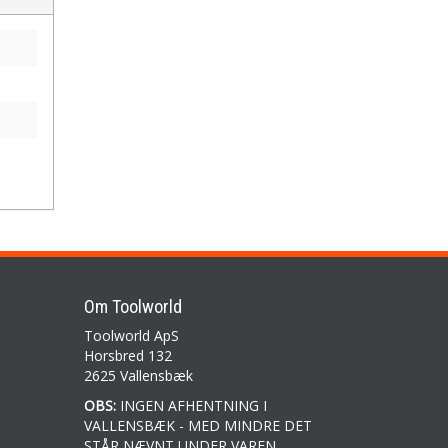
Om Toolworld
Toolworld ApS
Horsbred 132
2625 Vallensbæk
OBS:
INGEN AFHENTNING I
VALLENSBÆK - MED MINDRE DET
STÅR NÆVNT UNDER VAREN