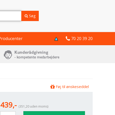
Søg
Producenter
70 20 39 20
Føj til ønskeseddel
439,-
(351,20 uden moms)