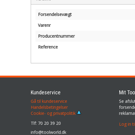
Forsendelsevægt
Varenr
Producentnummer
Reference
Kundeservice
Mit Too
Gå til kundeservice
Se afslu
Handelsbetingelser
forsende
reklama
Cookie- og privatpolitik
Tlf: 70 20 39 20
Log in t
info@toolworld.dk