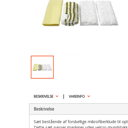
|
BESKRIVELSE
VAREINFO
Beskrivelse
Sæt bestående af forskellige mikrofiberklude til
Dette sæt passer maskiner uden velcro mundstykk