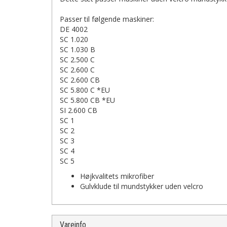
Passer til følgende maskiner:
DE 4002
SC 1.020
SC 1.030 B
SC 2.500 C
SC 2.600 C
SC 2.600 CB
SC 5.800 C *EU
SC 5.800 CB *EU
SI 2.600 CB
SC 1
SC 2
SC 3
SC 4
SC 5
Højkvalitets mikrofiber
Gulvklude til mundstykker uden velcro
Vareinfo