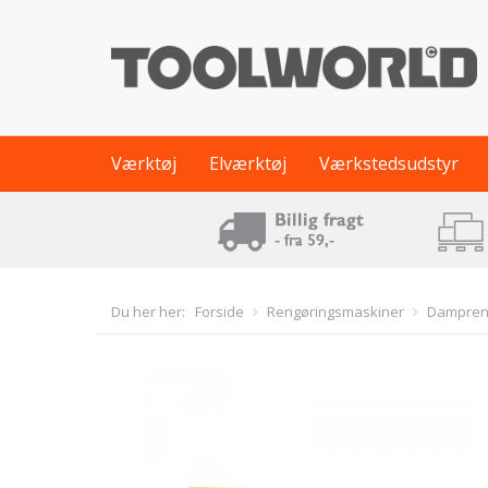
Værktøj
Elværktøj
Værkstedsudstyr
Du her her:
Forside
Rengøringsmaskiner
Dampren