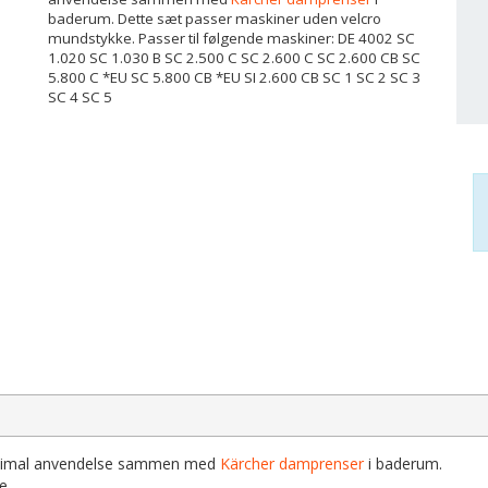
baderum. Dette sæt passer maskiner uden velcro
mundstykke. Passer til følgende maskiner: DE 4002 SC
1.020 SC 1.030 B SC 2.500 C SC 2.600 C SC 2.600 CB SC
5.800 C *EU SC 5.800 CB *EU SI 2.600 CB SC 1 SC 2 SC 3
SC 4 SC 5
 optimal anvendelse sammen med
Kärcher damprenser
i baderum.
e.