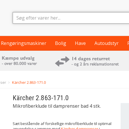
Rengøringsmaskiner
Bolig
Have
Autoudstyr
ser
Kärcher 2.863-171.0
Kärcher
2.863-171.0
Mikrofiberklude til damprenser bad 4 stk.
Sæt bestående af forskellige mikrofiberklude til optimal
anvendelse sammen med
Kärcher damprenser
i