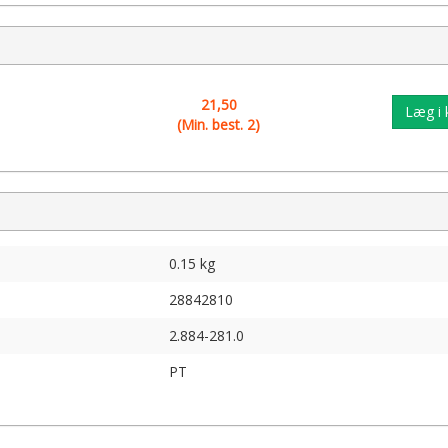
21,50
Læg i 
(Min. best. 2)
0.15 kg
28842810
2.884-281.0
PT