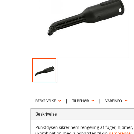
|
|
BESKRIVELSE
TILBEHØR
VAREINFO
Beskrivelse
Punktdysen sikrer nem rengøring af fuger, hjørner
i kombination med rundbørsten til din
damprenser
.