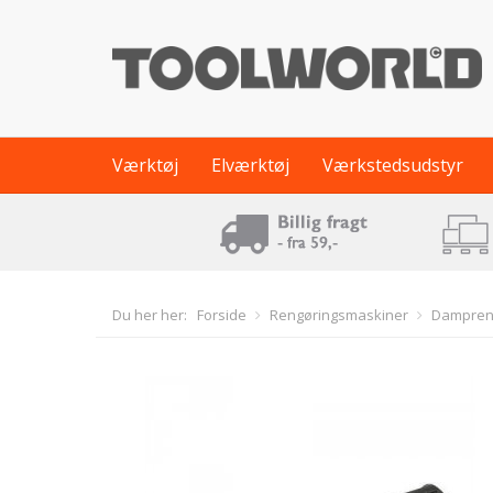
Værktøj
Elværktøj
Værkstedsudstyr
Du her her:
Forside
Rengøringsmaskiner
Dampren