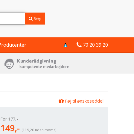
Søg
Producenter
70 20 39 20
Føj til ønskeseddel
Før
177,-
149,-
(119,20 uden moms)