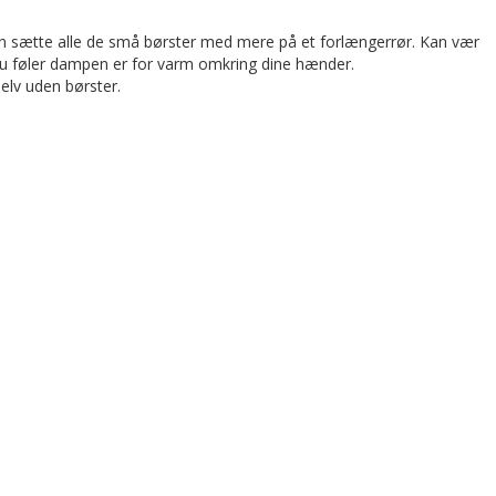
an sætte alle de små børster med mere på et forlængerrør. Kan vær
is du føler dampen er for varm omkring dine hænder.
elv uden børster.