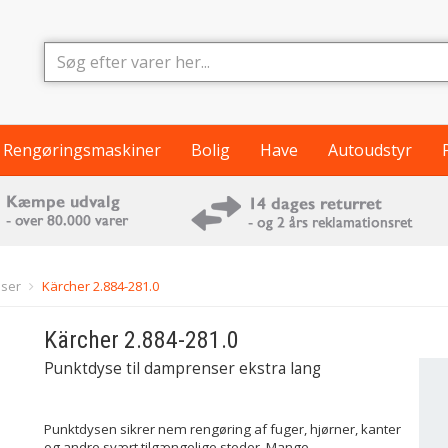
Rengøringsmaskiner
Bolig
Have
Autoudstyr
ser
Kärcher 2.884-281.0
Kärcher
2.884-281.0
Punktdyse til damprenser ekstra lang
Punktdysen sikrer nem rengøring af fuger, hjørner, kanter
og andre svært tilgængelige steder. Mange