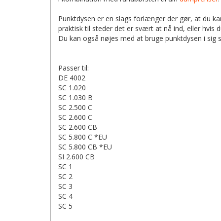
Punktdysen er en slags forlænger der gør, at du k
praktisk til steder det er svært at nå ind, eller hv
Du kan også nøjes med at bruge punktdysen i sig s
Passer til:
DE 4002
SC 1.020
SC 1.030 B
SC 2.500 C
SC 2.600 C
SC 2.600 CB
SC 5.800 C *EU
SC 5.800 CB *EU
SI 2.600 CB
SC 1
SC 2
SC 3
SC 4
SC 5