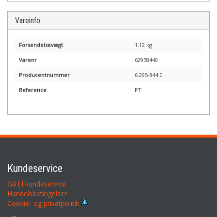
Vareinfo
Forsendelsevægt
1.12 kg
Varenr
62958440
Producentnummer
6.295-844.0
Reference
PT
Kundeservice
Gå til kundeservice
Handelsbetingelser
Cookie- og privatpolitik