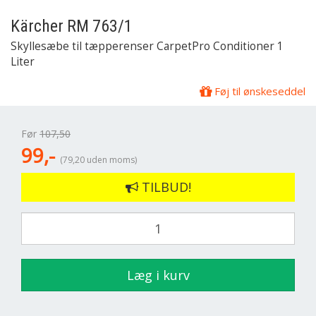
Kärcher
RM 763/1
Skyllesæbe til tæpperenser CarpetPro Conditioner 1
Liter
Føj til ønskeseddel
Før
107,50
99,-
(79,20 uden moms)
TILBUD!
Læg i kurv