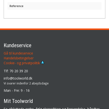
Reference
Kundeservice
Gå til kundeservice
Handelsbetingelser
Cookie- og privatpolitik
Tlf: 70 20 39 20
info@toolworld.dk
Vi svarer indenfor 2 abejdsdage
Man - Fre: 9 - 16
Mit Toolworld
Se afsluttede ordre, følg ekspedition og forsendelse, håndter