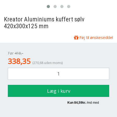
Kreator
Aluminiums kuffert sølv
420x300x125 mm
Føj til ønskeseddel
Før
418,-
338,35
(270,68 uden moms)
Læg i kurv