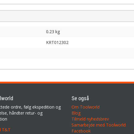
0.23 kg
KRT012302
lworld
Se også
ttede ordre, følg ekspedition og
Om Toolworld
lse, håndter retur- og
Blog
tion
Tilmeld nyhedsbrev
Samarbejde med Toolworld
il T&T
Facebook