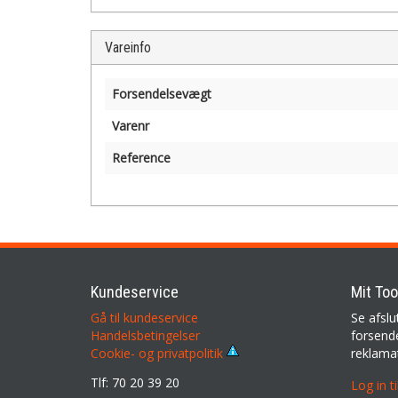
Vareinfo
Forsendelsevægt
Varenr
Reference
Kundeservice
Mit Too
Gå til kundeservice
Se afslu
Handelsbetingelser
forsende
reklama
Cookie- og privatpolitik
Tlf: 70 20 39 20
Log in t