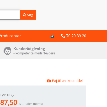
Søg
Producenter
70 20 39 20
Føj til ønskeseddel
Før
107,-
87,50
(70,- uden moms)