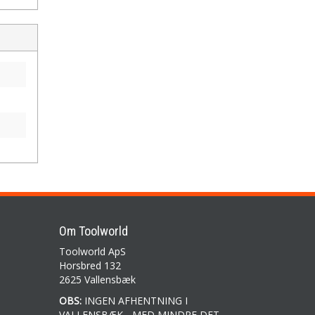
Om Toolworld
Toolworld ApS
Horsbred 132
2625 Vallensbæk
OBS:
INGEN AFHENTNING I
VALLENSBÆK - MED MINDRE DET