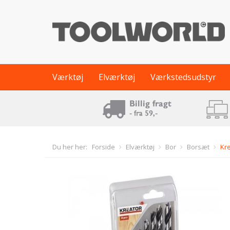
Værktøj
Elværktøj
Værkstedsudstyr
Du her her:
Forside
Elværktøj
Bor
Borsæt
Kr