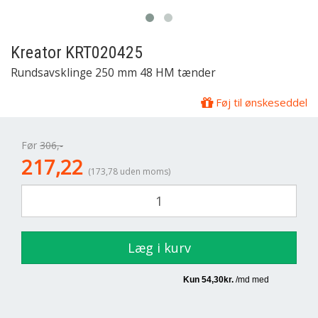
Kreator
KRT020425
Rundsavsklinge 250 mm 48 HM tænder
Føj til ønskeseddel
Før
306,-
217,22
(173,78 uden moms)
Læg i kurv