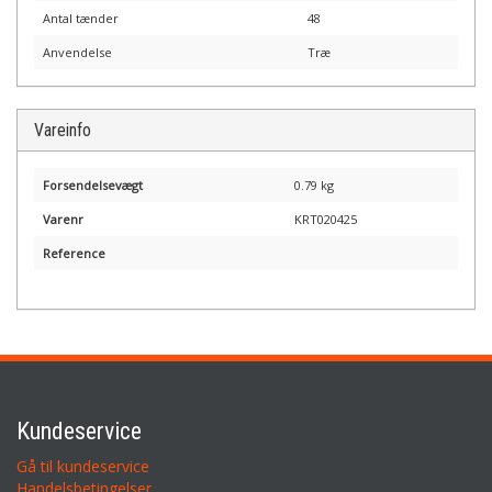
Antal tænder
48
Anvendelse
Træ
Vareinfo
Forsendelsevægt
0.79 kg
Varenr
KRT020425
Reference
Kundeservice
Gå til kundeservice
Handelsbetingelser