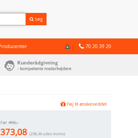
Søg
Producenter
70 20 39 20
Føj til ønskeseddel
Før
490,-
373,08
(298,46 uden moms)