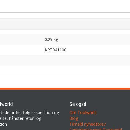
0.29 kg
KRT041100
lworld
Se også
ttede ordre, følg ekspedition og
Om Toolworld
lse, håndter retur- og
Blog
tion
Tilmeld nyhedsbrev
Samarbejde med Toolworld