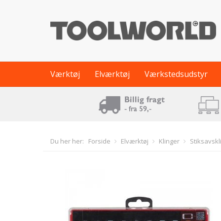
Værktøj
Elværktøj
Værkstedsudstyr
Du her her:
Forside
Elværktøj
Klinger
Stiksavskl