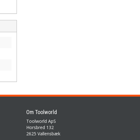
Om Toolworld
Toolworld ApS
Horsbred 132
2625 Vallensbæk