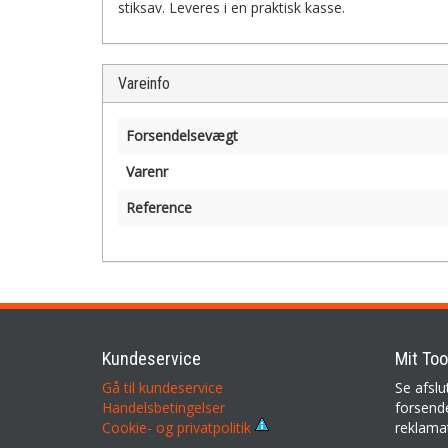
stiksav. Leveres i en praktisk kasse.
Vareinfo
Forsendelsevægt
Varenr
Reference
Kundeservice
Mit Too
Gå til kundeservice
Se afslu
Handelsbetingelser
forsende
reklama
Cookie- og privatpolitik