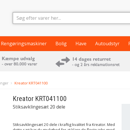
Rengøringsmaskiner
Bolig
Have
Autoudstyr
inger
Kreator KRT041100
Kreator
KRT041100
Stiksavklingesæt 20 dele
Stiksavklingesæt 20 dele i kraftig kvalitet fra Kreator. Med
dette sæt har du mulighed for at klare de fleste jobs med