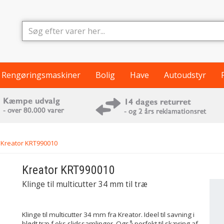
Rengøringsmaskiner
Bolig
Have
Autoudstyr
Kreator KRT990010
Kreator
KRT990010
Klinge til multicutter 34 mm til træ
Klinge til multicutter 34 mm fra Kreator. Ideel til savning i
blødt træ f.eks slidssamlinger. Også perfekt til skæring af