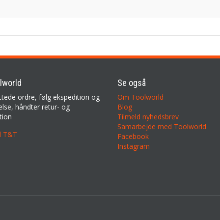
lworld
Se også
ttede ordre, følg ekspedition og
Om Toolworld
lse, håndter retur- og
Blog
tion
Tilmeld nyhedsbrev
Samarbejde med Toolworld
il T&T
Facebook
Instagram