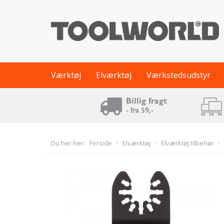
Værktøj
Elværktøj
Værkstedsudstyr
Du her her:
Forside
Elværktøj
Elværktøj tilbehør