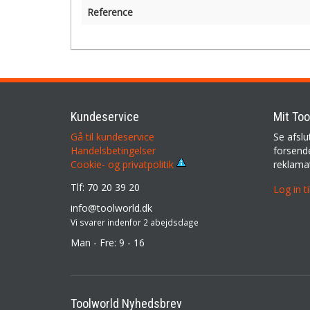
Reference
Kundeservice
Mit Too
Gå til kundeservice
Se afslu
Handelsbetingelser
forsende
reklama
Cookie- og privatpolitik
Tlf: 70 20 39 20
Log in t
info@toolworld.dk
Vi svarer indenfor 2 abejdsdage
Man - Fre: 9 - 16
Toolworld Nyhedsbrev