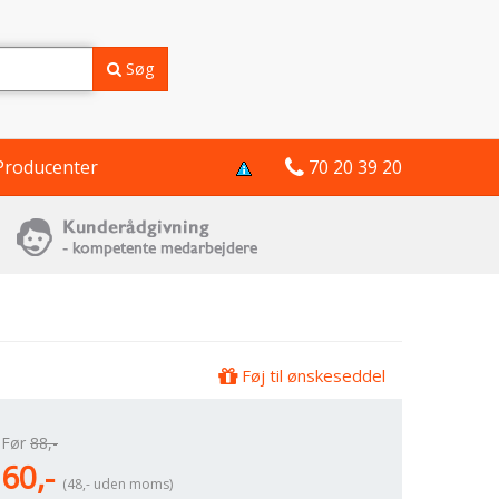
Søg
Producenter
70 20 39 20
Føj til ønskeseddel
Før
88,-
60,-
(48,- uden moms)