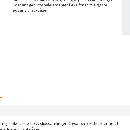
udsparinger i møbelelementer f.eks for at muliggøre
adgang til stikdåser.
vning i blødt træ f.eks slidssamlinger. Også perfekt til skæring af
 adgang til stikdåser.