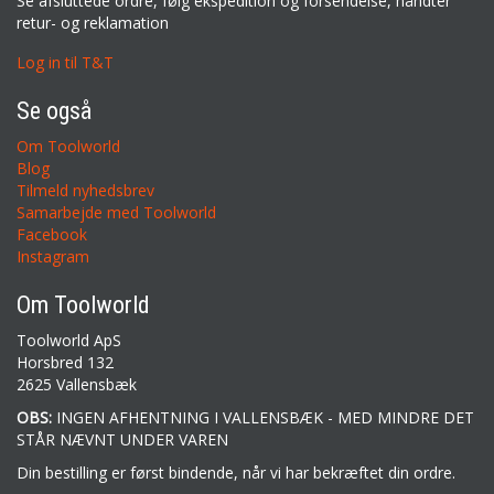
Se afsluttede ordre, følg ekspedition og forsendelse, håndter
retur- og reklamation
Log in til T&T
Se også
Om Toolworld
Blog
Tilmeld nyhedsbrev
Samarbejde med Toolworld
Facebook
Instagram
Om Toolworld
Toolworld ApS
Horsbred 132
2625 Vallensbæk
OBS:
INGEN AFHENTNING I VALLENSBÆK - MED MINDRE DET
STÅR NÆVNT UNDER VAREN
Din bestilling er først bindende, når vi har bekræftet din ordre.